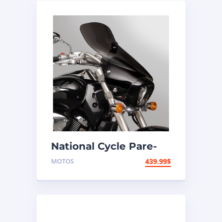
National Cycle Pare-
brise aéroacoustique
MOTOS
439.99
$
VStream Kawasaki,
Suzuki