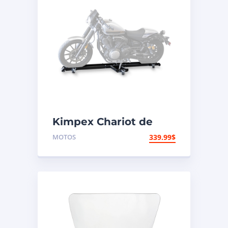
Kimpex Chariot de
moto à profil bas 1250
MOTOS
339.99
$
lb