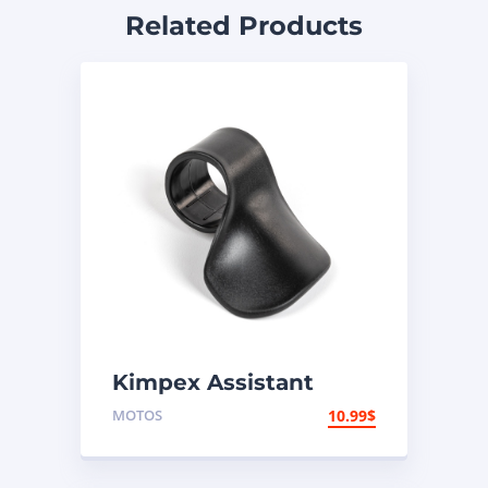
Related Products
Kimpex Assistant
d’accélérateur
MOTOS
10.99
$