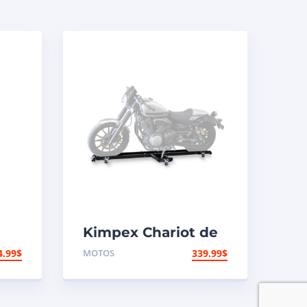
Kimpex Chariot de
moto à profil bas
4.99
$
MOTOS
339.99
$
1250 lb