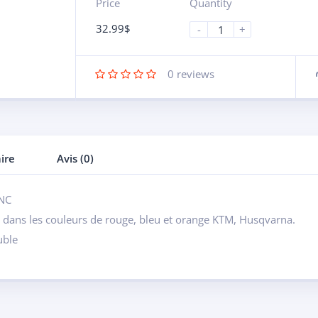
Price
Quantity
32.99
$
-
+
0
reviews
ire
Avis (0)
CNC
e dans les couleurs de rouge, bleu et orange KTM, Husqvarna.
uble