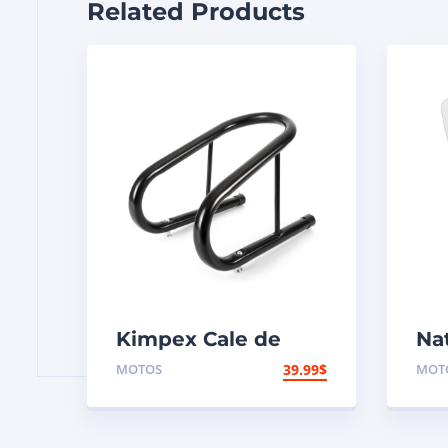
Related Products
Kimpex Cale de
Na
roue de
Pa
MOTOS
39.99
$
MOT
motocyclette
aé
VS