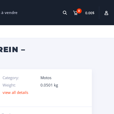
0
s à vendre
0.00$
EIN –
Category:
Motos
Weight:
0.0501 kg
view all details