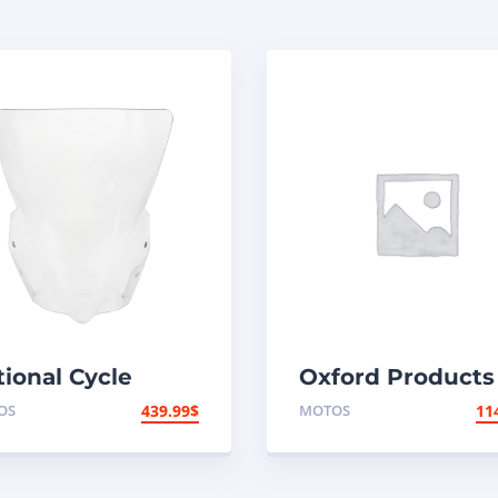
tional Cycle
Oxford Products
re-brise
Coffre arrière
OS
439.99
$
MOTOS
11
roacoustique
tream Suzuki