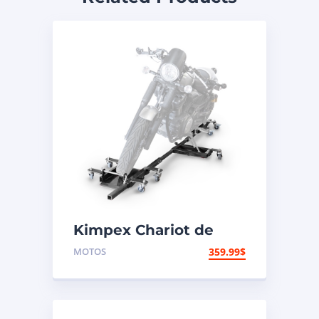
Kimpex Chariot de
transport long pour
MOTOS
359.99
$
motocyclette – sortie
avant 1500 lb