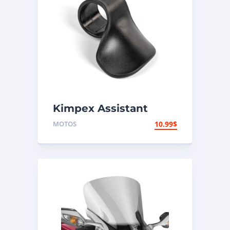
Kimpex Assistant
d’accélérateur
MOTOS
10.99
$