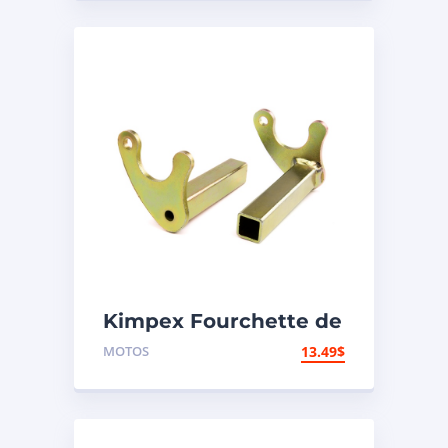
Kimpex Fourchette de
support de
MOTOS
13.49
$
motocyclette