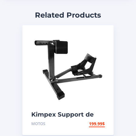
Related Products
Kimpex Support de
pneu
MOTOS
199.99
$