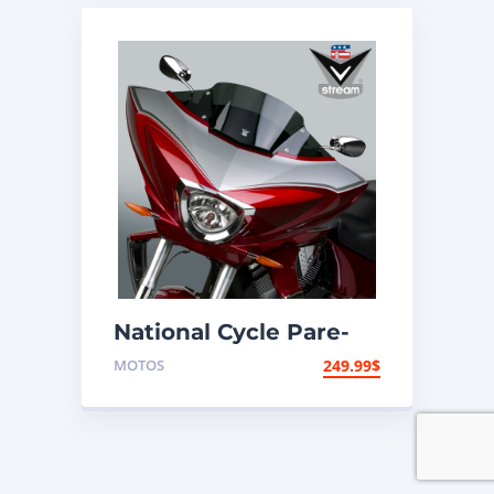
National Cycle Pare-
brise aéroacoustique
MOTOS
249.99
$
VStream Victory