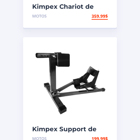
Kimpex Chariot de
transport long pour
MOTOS
359.99
$
motocyclette – sortie
avant 1500 lb
Kimpex Support de
pneu
MOTOS
199.99
$