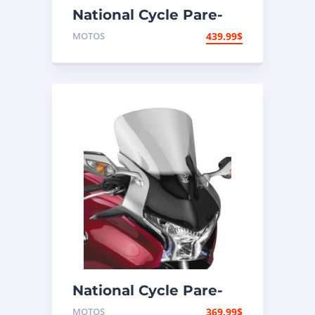
National Cycle Pare-
brise aéroacoustique
MOTOS
439.99
$
VStream Suzuki
National Cycle Pare-
brise aéroacoustique
MOTOS
369.99
$