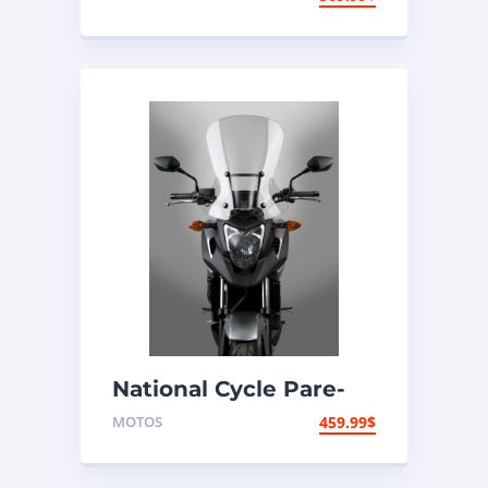
VStream Honda
National Cycle Pare-
brise aéroacoustique
MOTOS
459.99
$
VStream Honda