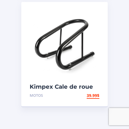
Kimpex Cale de roue
de motocyclette
MOTOS
39.99
$