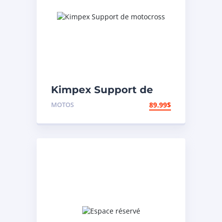
Kimpex Support de
motocross
MOTOS
89.99
$