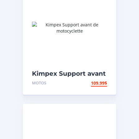
Kimpex Support avant
de motocyclette
MOTOS
109.99
$