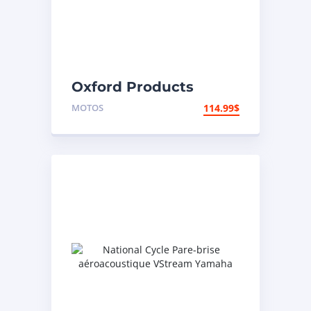
Oxford Products
Coffre arrière
MOTOS
114.99
$