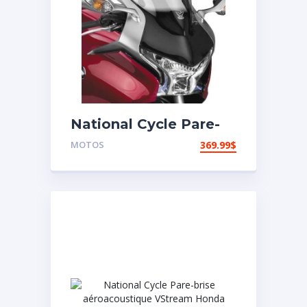
National Cycle Pare-
brise aéroacoustique
MOTOS
369.99
$
VStream Honda