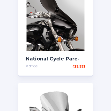
National Cycle Pare-
brise aéroacoustique
MOTOS
439.99
$
VStream Kawasaki,
Suzuki