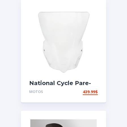
National Cycle Pare-
brise aéroacoustique
MOTOS
439.99
$
VStream Suzuki