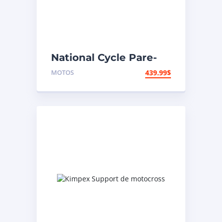
National Cycle Pare-
brise aéroacoustique
MOTOS
439.99
$
VStream Suzuki