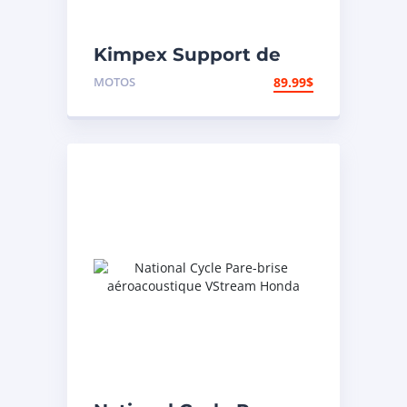
Kimpex Support de
motocross
MOTOS
89.99
$