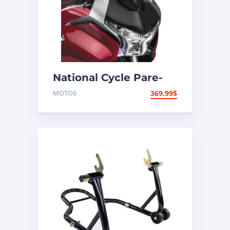
National Cycle Pare-
brise aéroacoustique
MOTOS
369.99
$
VStream Honda