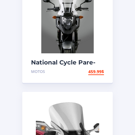
National Cycle Pare-
brise aéroacoustique
MOTOS
459.99
$
VStream Honda