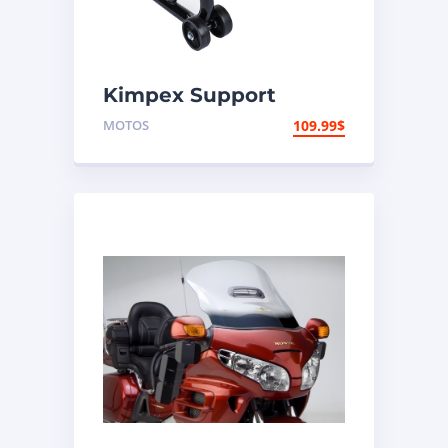
Kimpex Support
arrière de
MOTOS
109.99
$
motocyclette