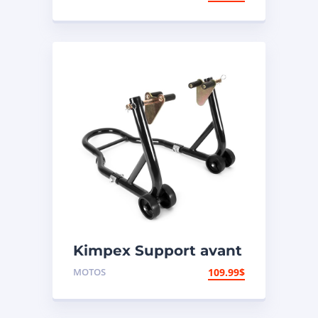
VStream Suzuki
Kimpex Support avant
de motocyclette
MOTOS
109.99
$