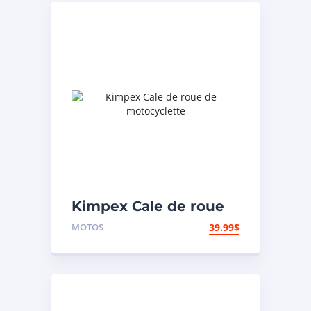
Kimpex Cale de roue
de motocyclette
MOTOS
39.99
$