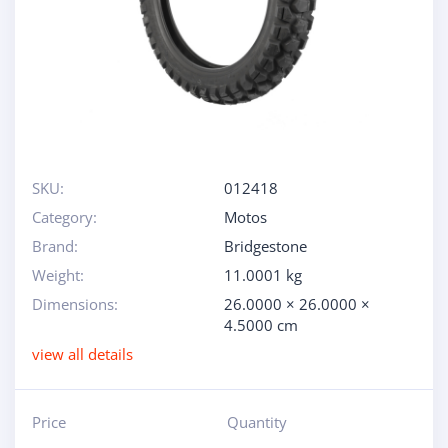
SKU:
012418
Category:
Motos
Brand:
Bridgestone
Weight:
11.0001 kg
Dimensions:
26.0000 × 26.0000 ×
4.5000 cm
view all details
Price
Quantity