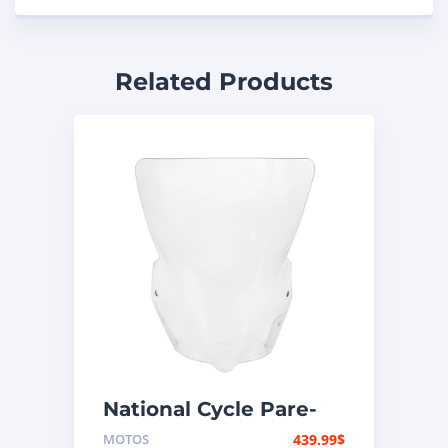
Related Products
National Cycle Pare-
brise aéroacoustique
MOTOS
439.99
$