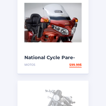
National Cycle Pare-
brise aéroacoustique
MOTOS
599.99
$
VStream Honda