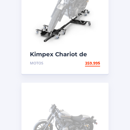
Kimpex Chariot de
transport long pour
MOTOS
359.99
$
motocyclette – sortie
avant 1500 lb