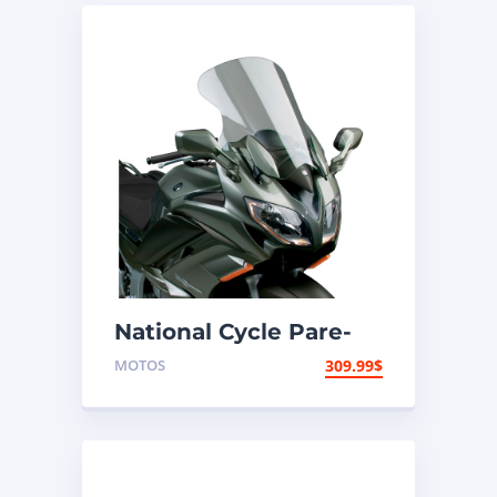
National Cycle Pare-
brise aéroacoustique
MOTOS
309.99
$
VStream Yamaha