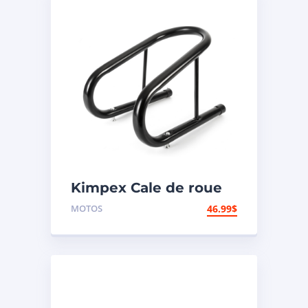
Kimpex Cale de roue
hors-route de
MOTOS
46.99
$
motocyclette