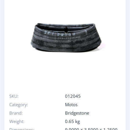
SKU:
012045
Category:
Motos
Brand:
Bridgestone
Weight:
0.65 kg
Dimensions:
9.0000 × 3.5000 × 1.2500