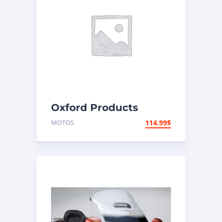
Oxford Products
Coffre arrière
MOTOS
114.99
$