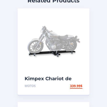
Related Products
Kimpex Chariot de
moto à profil bas 1250
MOTOS
339.99
$
lb