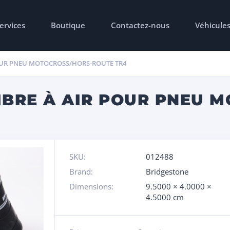
ervices
Boutique
Contactez-nous
Véhicule
OUR PNEU MOTOCROSS/HORS-ROUTE TR4
BRE À AIR POUR PNEU 
SKU:
012488
Brand:
Bridgestone
Dimensions:
9.5000 × 4.0000 ×
4.5000 cm