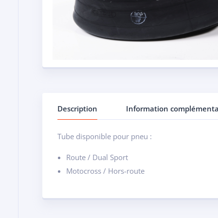
Description
Information complémenta
Tube disponible pour pneu :
Route / Dual Sport
Motocross / Hors-route