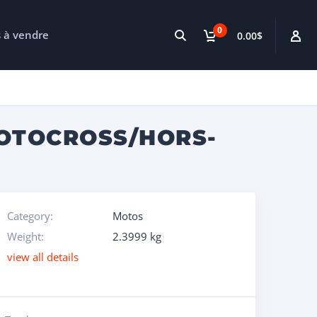
0
s à vendre
0.00$
MOTOCROSS/HORS-
Category:
Motos
Weight:
2.3999 kg
view all details