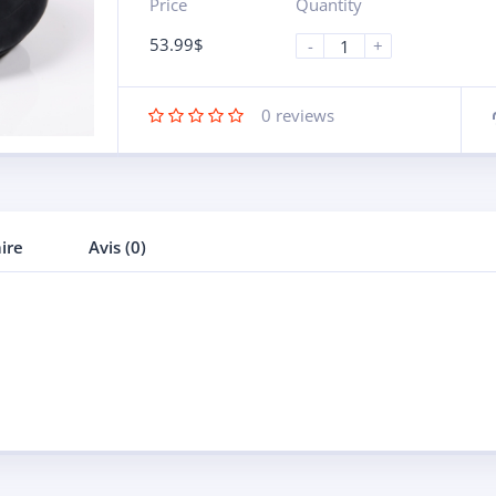
Price
Quantity
53.99
$
-
+
0
reviews
ire
Avis (0)