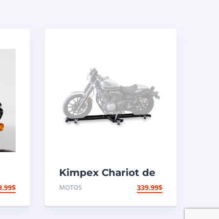
Kimpex Chariot de
moto à profil bas
9.99
$
MOTOS
339.99
$
1250 lb