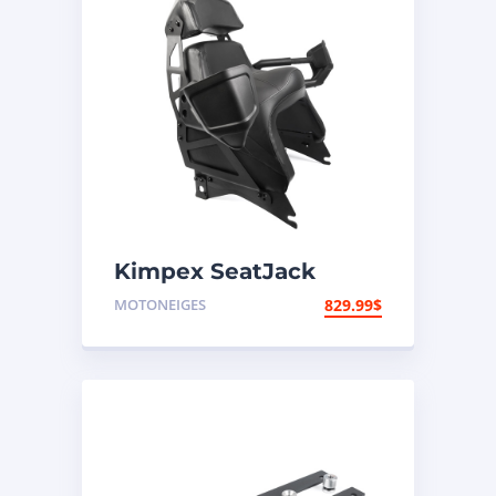
Kimpex SeatJack
Siège de passager
MOTONEIGES
829.99
$