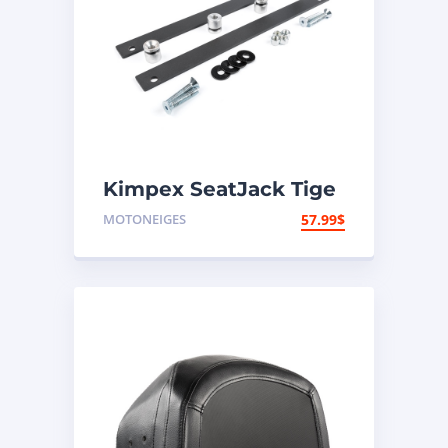
Kimpex SeatJack Tige
d’ancrage
MOTONEIGES
57.99
$