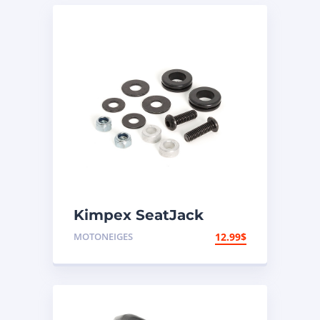
Kimpex SeatJack
Ensemble de
MOTONEIGES
12.99
$
quincaillerie pour bras
Seat Jack