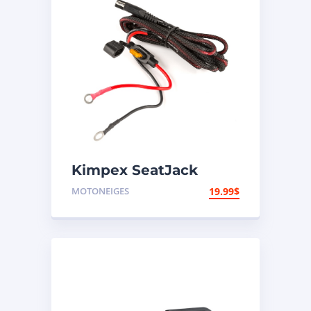
Kimpex SeatJack
Faisceau de câble de
MOTONEIGES
19.99
$
batterie