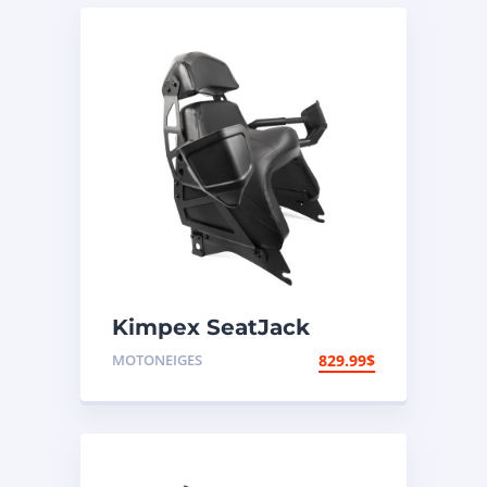
Kimpex SeatJack
Siège de passager
MOTONEIGES
829.99
$