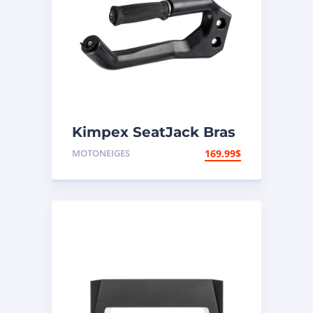
Kimpex SeatJack Bras
avec poignée
MOTONEIGES
169.99
$
chauffante