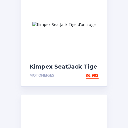
Kimpex SeatJack Tige
d’ancrage
MOTONEIGES
36.99
$