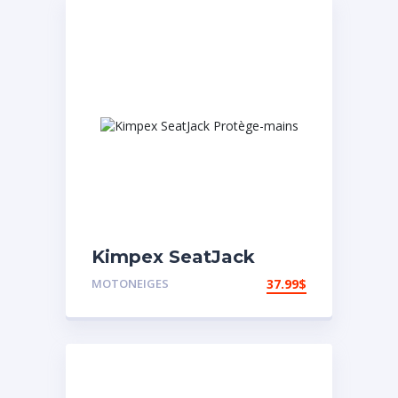
Kimpex SeatJack
Protège-mains
MOTONEIGES
37.99
$