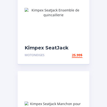
Kimpex SeatJack
Ensemble de
MOTONEIGES
25.99
$
quincaillerie