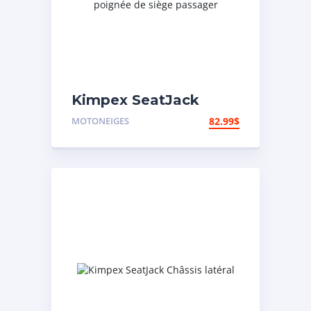
Kimpex SeatJack
Manchon pour
MOTONEIGES
82.99
$
poignée de siège
passager