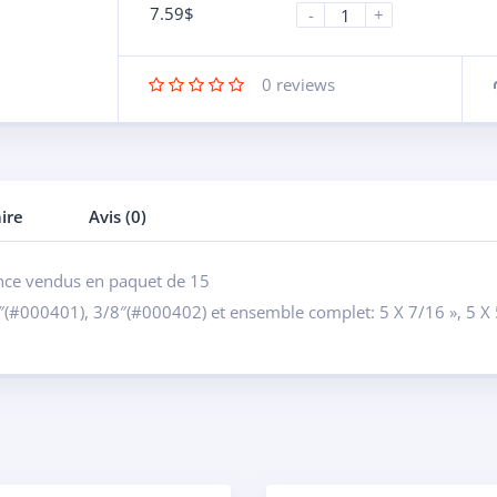
7.59
$
-
+
0
reviews
ire
Avis (0)
ence vendus en paquet de 15
″(#000401), 3/8″(#000402) et ensemble complet: 5 X 7/16 », 5 X 