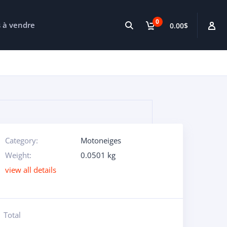
0
s à vendre
0.00$
Category:
Motoneiges
Weight:
0.0501 kg
view all details
Total