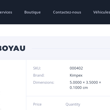
ervices
Boutique
Contactez-nous
Véhicule
BOYAU
SKU:
000402
Brand:
Kimpex
Dimensions:
5.0000 × 3.5000 ×
0.1000 cm
Price
Quantity