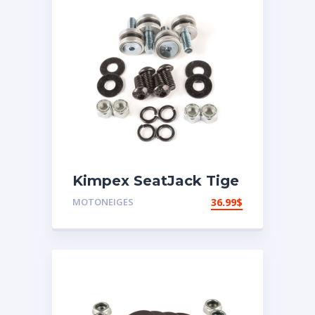
Kimpex SeatJack Tige
d’ancrage
MOTONEIGES
36.99
$