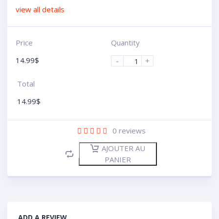
view all details
Price
Quantity
14.99
$
-
+
Total
14.99
$
0
reviews
AJOUTER AU
PANIER
ADD A REVIEW