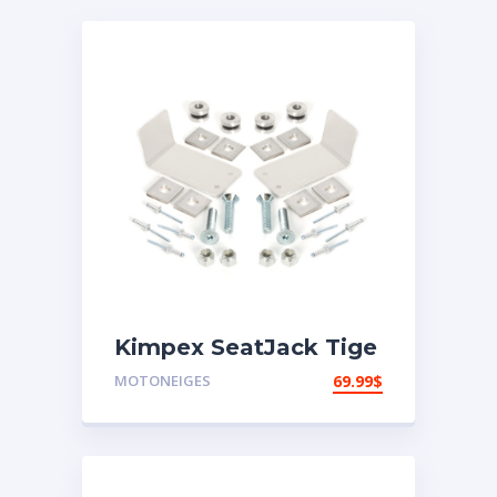
Kimpex SeatJack Tige
d’ancrage
MOTONEIGES
69.99
$