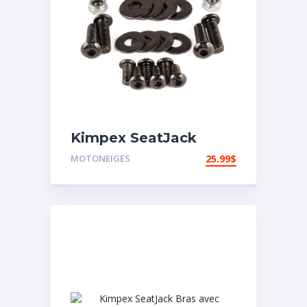
Kimpex SeatJack
Ensemble de
MOTONEIGES
25.99
$
quincaillerie