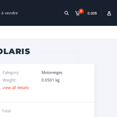
0
s à vendre
0.00$
OLARIS
Category:
Motoneiges
Weight:
0.0501 kg
view all details
Total