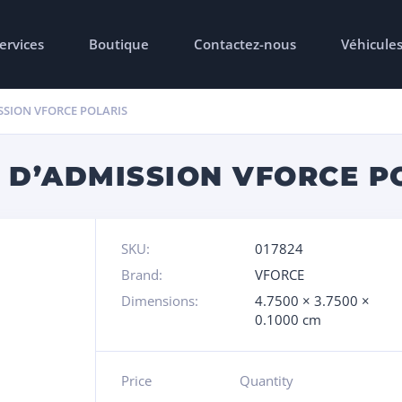
ervices
Boutique
Contactez-nous
Véhicule
SSION VFORCE POLARIS
 D’ADMISSION VFORCE P
SKU:
017824
Brand:
VFORCE
Dimensions:
4.7500 × 3.7500 ×
0.1000 cm
Price
Quantity