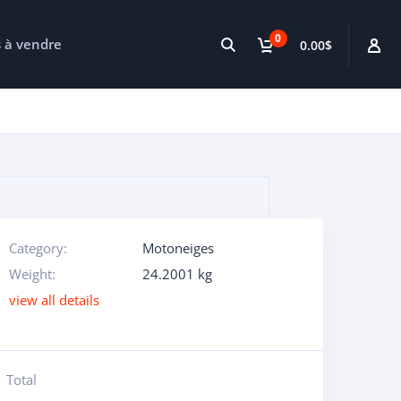
0
s à vendre
0.00$
Category:
Motoneiges
Weight:
24.2001 kg
view all details
Total