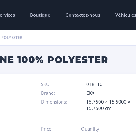
ervices
Boutique
Contactez-nous
Véhicule
 POLYESTER
NE 100% POLYESTER
SKU:
018110
Brand:
CKX
Dimensions:
15.7500 × 15.5000 ×
15.7500 cm
Price
Quantity