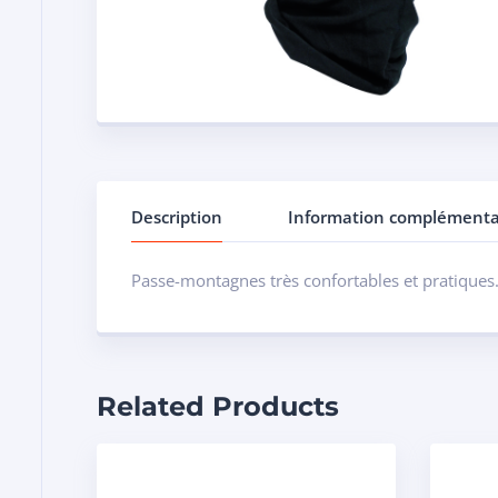
Description
Information complémenta
Passe-montagnes très confortables et pratiques. P
Related Products