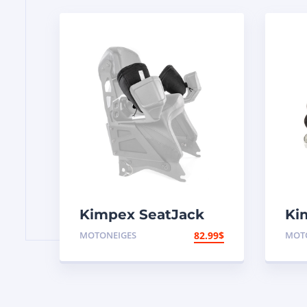
Kimpex SeatJack
Ki
Manchon pour
Ti
MOTONEIGES
82.99
$
MOT
poignée de siège
passager