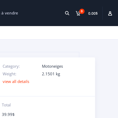
0
s à vendre
0.00$
Category:
Motoneiges
Weight:
2.1501 kg
view all details
Total
39.99
$