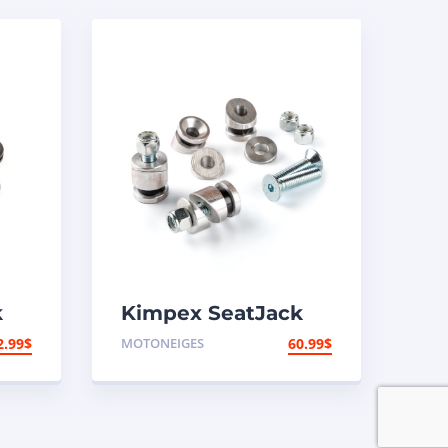
k
Kimpex SeatJack
Tige d’ancrage
2.99
$
MOTONEIGES
60.99
$
r