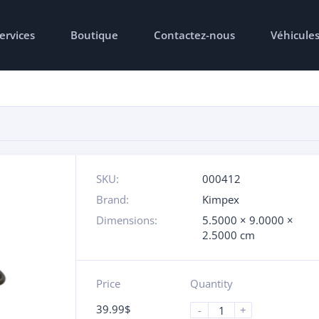
ervices
Boutique
Contactez-nous
Véhicule
SKU:
000412
Brand:
Kimpex
Dimensions:
5.5000 × 9.0000 ×
2.5000 cm
Price
Quantity
39.99
$
-
+