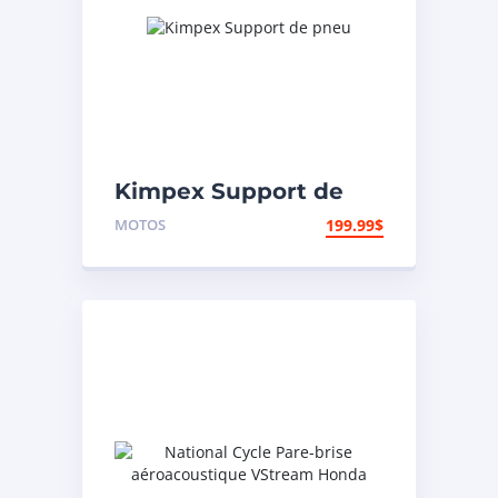
Kimpex Support de
pneu
MOTOS
199.99
$