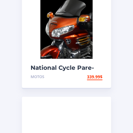
National Cycle Pare-
brise aéroacoustique
MOTOS
339.99
$
VStream Honda