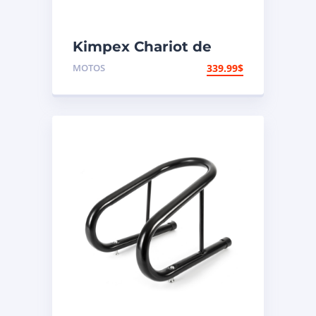
Kimpex Chariot de
moto à profil bas 1250
MOTOS
339.99
$
lb