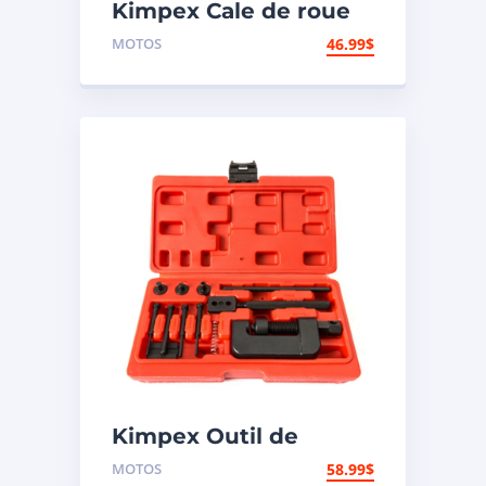
Kimpex Cale de roue
hors-route de
MOTOS
46.99
$
motocyclette
Kimpex Outil de
rivetage et coupe-
MOTOS
58.99
$
chaîne