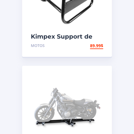
Kimpex Support de
motocross
MOTOS
89.99
$