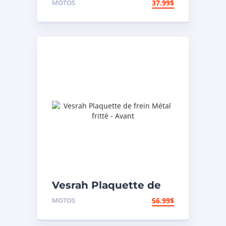
MOTOS
37.99
$
– Arrière
Vesrah Plaquette de
frein Métal fritté –
MOTOS
56.99
$
Avant