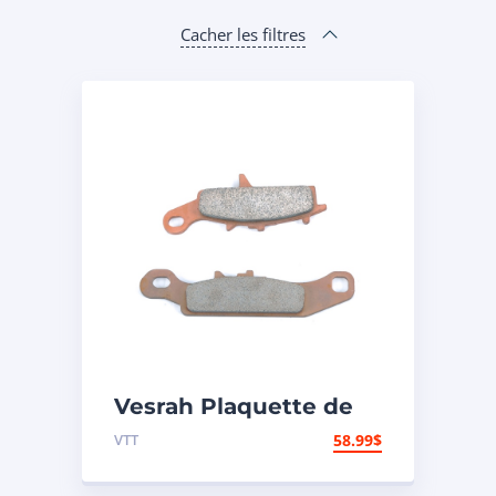
Cacher les filtres
Vesrah Plaquette de
frein Métal fritté –
VTT
58.99
$
Avant