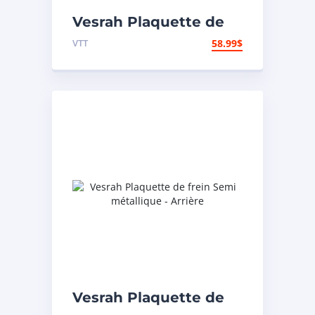
Vesrah Plaquette de
frein Métal fritté –
VTT
58.99
$
Arrière
Vesrah Plaquette de
frein Semi métallique