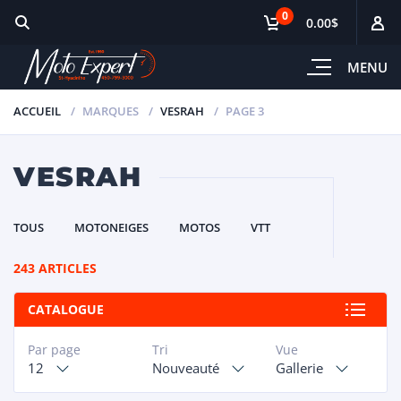
0
0.00$
MENU
ACCUEIL
MARQUES
VESRAH
PAGE 3
VESRAH
TOUS
MOTONEIGES
MOTOS
VTT
243 ARTICLES
CATALOGUE
Par page
Tri
Vue
12
Nouveauté
Gallerie