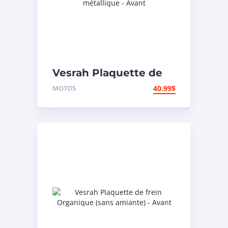
Vesrah Plaquette de
frein Semi métallique
MOTOS
40.99
$
– Avant