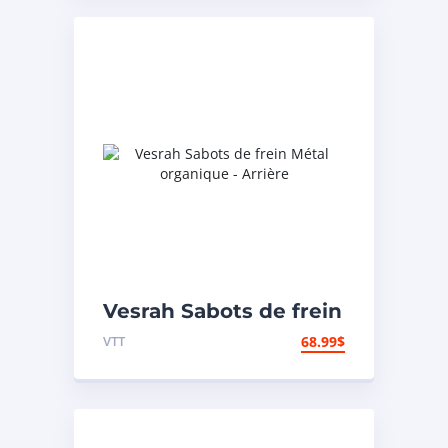
Vesrah Sabots de frein
Métal organique –
VTT
68.99
$
Arrière