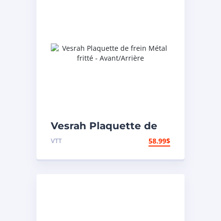
Vesrah Plaquette de
frein Métal fritté –
VTT
58.99
$
Avant/Arrière