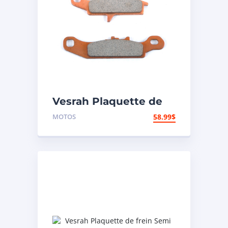
Vesrah Plaquette de
frein Métal fritté –
MOTOS
58.99
$
Avant