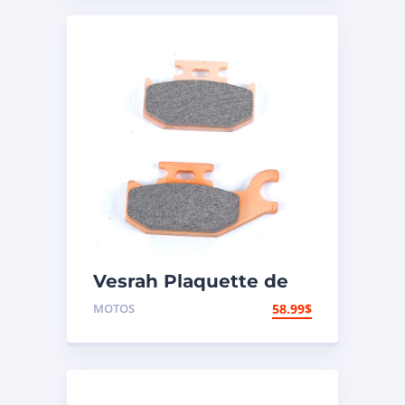
Vesrah Plaquette de
frein Métal fritté –
MOTOS
58.99
$
Avant