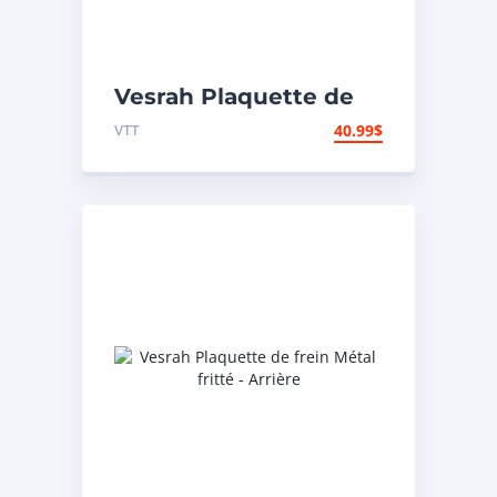
Vesrah Plaquette de
frein Organique (sans
VTT
40.99
$
amiante) – Avant