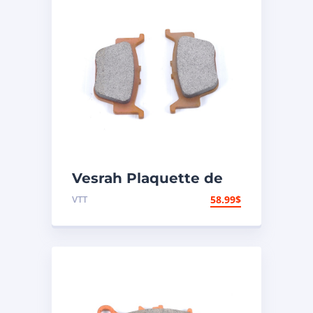
Vesrah Plaquette de
frein Métal fritté –
VTT
58.99
$
Arrière