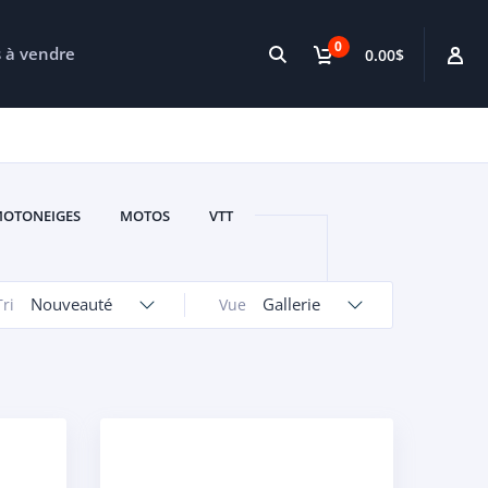
0
s à vendre
0.00$
OTONEIGES
MOTOS
VTT
Nouveauté
Gallerie
Tri
Vue