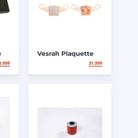
e
Vesrah Plaquette
A
de frein N/A – N/A
0.99
$
31.99
$