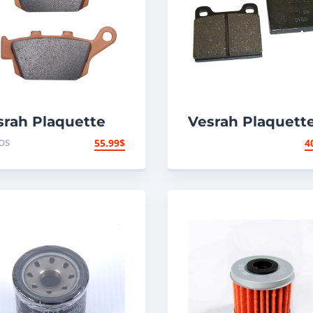
srah Plaquette
Vesrah Plaquett
frein Métal fritté
de frein N/A – N/
OS
55.99
$
4
rrière