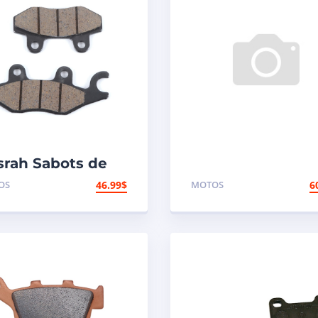
srah Sabots de
in Fait de Kevlar,
OS
46.99
$
MOTOS
6
aphite organique
vant/Arrière