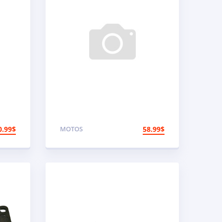
0.99
$
MOTOS
58.99
$