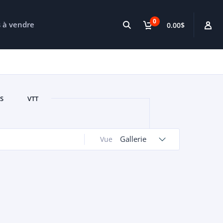
0
s à vendre
0.00$
S
VTT
Gallerie
Vue